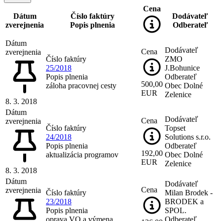
Cena
Dátum
Číslo faktúry
Dodávateľ
zverejnenia
Popis plnenia
Odberateľ
Dátum
Dodávateľ
Cena
zverejnenia
Číslo faktúry
ZMO
25/2018
J.Bohunice
Popis plnenia
Odberateľ
500,00
záloha pracovnej cesty
Obec Dolné
EUR
Zelenice
8. 3. 2018
Dátum
Dodávateľ
Cena
zverejnenia
Číslo faktúry
Topset
24/2018
Solutions s.r.o.
Popis plnenia
Odberateľ
192,00
aktualizácia programov
Obec Dolné
EUR
Zelenice
8. 3. 2018
Dátum
Dodávateľ
Cena
zverejnenia
Číslo faktúry
Milan Brodek -
23/2018
BRODEK a
Popis plnenia
SPOL.
oprava VO a výmena
Odberateľ