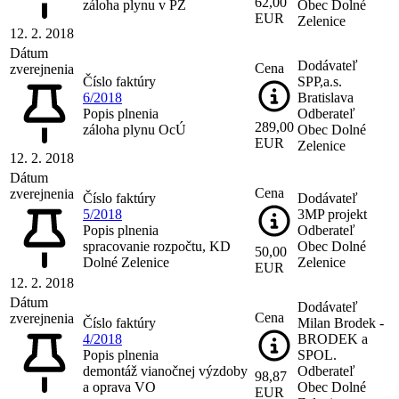
62,00
záloha plynu v PZ
Obec Dolné
EUR
Zelenice
12. 2. 2018
Dátum
Dodávateľ
Cena
zverejnenia
Číslo faktúry
SPP,a.s.
6/2018
Bratislava
Popis plnenia
Odberateľ
289,00
záloha plynu OcÚ
Obec Dolné
EUR
Zelenice
12. 2. 2018
Dátum
Cena
zverejnenia
Číslo faktúry
Dodávateľ
5/2018
3MP projekt
Popis plnenia
Odberateľ
spracovanie rozpočtu, KD
Obec Dolné
50,00
Dolné Zelenice
Zelenice
EUR
12. 2. 2018
Dátum
Dodávateľ
Cena
zverejnenia
Číslo faktúry
Milan Brodek -
4/2018
BRODEK a
Popis plnenia
SPOL.
demontáž vianočnej výzdoby
Odberateľ
98,87
a oprava VO
Obec Dolné
EUR