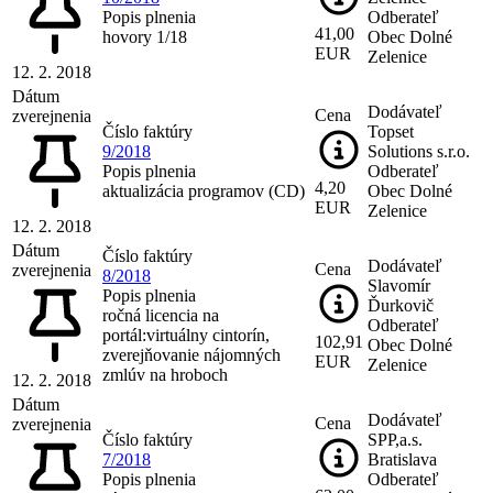
Popis plnenia
Odberateľ
41,00
hovory 1/18
Obec Dolné
EUR
Zelenice
12. 2. 2018
Dátum
Dodávateľ
Cena
zverejnenia
Číslo faktúry
Topset
9/2018
Solutions s.r.o.
Popis plnenia
Odberateľ
4,20
aktualizácia programov (CD)
Obec Dolné
EUR
Zelenice
12. 2. 2018
Dátum
Číslo faktúry
Dodávateľ
Cena
zverejnenia
8/2018
Slavomír
Popis plnenia
Ďurkovič
ročná licencia na
Odberateľ
portál:virtuálny cintorín,
102,91
Obec Dolné
zverejňovanie nájomných
EUR
Zelenice
zmlúv na hroboch
12. 2. 2018
Dátum
Dodávateľ
Cena
zverejnenia
Číslo faktúry
SPP,a.s.
7/2018
Bratislava
Popis plnenia
Odberateľ