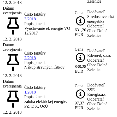
Zelenice
12. 2. 2018
Dátum
Dodávateľ
Cena
zverejnenia
Číslo faktúry
Stredoslovenská
3/2018
energetika
Popis plnenia
Odberateľ
Vyúčtovanie el. energie VO
631,20
Obec Dolné
12/2017
EUR
Zelenice
12. 2. 2018
Dátum
Cena
zverejnenia
Dodávateľ
Číslo faktúry
Edenred, s.r.o.
2/2018
Odberateľ
Popis plnenia
Obec Dolné
838,28
Nákup stravných lístkov
Zelenice
EUR
12. 2. 2018
Dátum
Dodávateľ
Cena
zverejnenia
Číslo faktúry
ZSE
1/2018
Energia,a.s.
Popis plnenia
Odberateľ
záloha elektrickej energie:
97,37
Obec Dolné
PZ, DS., OcÚ
EUR
Zelenice
12. 2. 2018