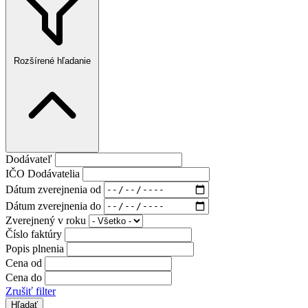
Rozšírené hľadanie
Dodávateľ
IČO Dodávatelia
Dátum zverejnenia od
Dátum zverejnenia do
Zverejnený v roku
Číslo faktúry
Popis plnenia
Cena od
Cena do
Zrušiť filter