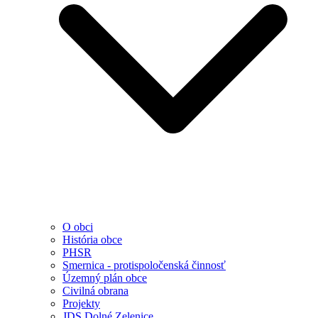
O obci
História obce
PHSR
Smernica - protispoločenská činnosť
Územný plán obce
Civilná obrana
Projekty
JDS Dolné Zelenice