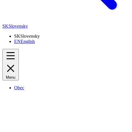
SK
Slovensky
SK
Slovensky
EN
English
Menu
Obec