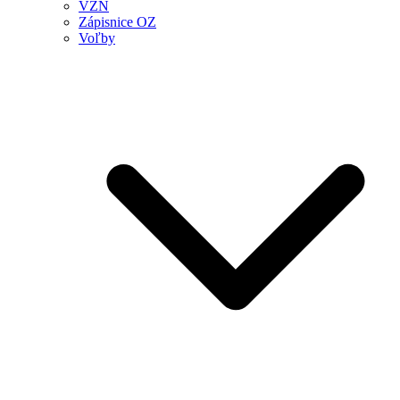
VZN
Zápisnice OZ
Voľby