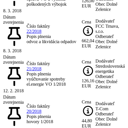
126,00
poškodených výbojok
Obec Dolné
EUR
Zelenice
8. 3. 2018
Dátum
Dodávateľ
Cena
zverejnenia
Číslo faktúry
FCC Trnava,
22/2018
s.r.o.
Popis plnenia
Odberateľ
662,04
odvoz a likvidácia odpadov
Obec Dolné
EUR
Zelenice
8. 3. 2018
Dátum
Dodávateľ
Cena
zverejnenia
Číslo faktúry
Stredoslovenská
21/2018
energetika
Popis plnenia
Odberateľ
vyúčtovanie spotreby
126,16
Obec Dolné
el.energie VO 1/2018
EUR
Zelenice
12. 2. 2018
Dátum
Cena
zverejnenia
Dodávateľ
Číslo faktúry
T-Com
20/2018
Odberateľ
Popis plnenia
Obec Dolné
44,80
hovory 1/2018
Zelenice
EUR