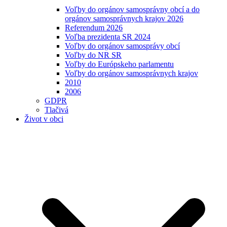
Voľby do orgánov samosprávny obcí a do
orgánov samosprávnych krajov 2026
Referendum 2026
Voľba prezidenta SR 2024
Voľby do orgánov samosprávy obcí
Voľby do NR SR
Voľby do Európskeho parlamentu
Voľby do orgánov samosprávnych krajov
2010
2006
GDPR
Tlačivá
Život v obci