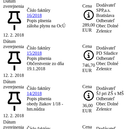
Dátum
Dodávateľ
Cena
zverejnenia
Číslo faktúry
SPP,a.s.
16/2018
Bratislava
Popis plnenia
Odberateľ
289,00
záloha plynu na OcÚ
Obec Dolné
EUR
Zelenice
12. 2. 2018
Dátum
Cena
zverejnenia
Číslo faktúry
Dodávateľ
15/2018
PD Siladice
Popis plnenia
Odberateľ
Občerstvenie zo dňa
Obec Dolné
746,70
19.1.2018
Zelenice
EUR
12. 2. 2018
Dátum
Cena
zverejnenia
Číslo faktúry
Dodávateľ
14/2018
ŠJ pri ZŠ s MŠ
Popis plnenia
Odberateľ
obedy žiakov 1/18 -
Obec Dolné
36,00
hm.núdza
Zelenice
EUR
12. 2. 2018
Dátum
Cena
zverejnenia
Číslo faktúry
Dodávateľ