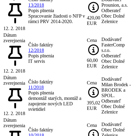
13/2018
Prounion, a.s.
Popis plnenia
Odberateľ
Spracovanie žiadosti o NFP v
Obec Dolné
420,00
rámci PRV 2014-2020.
Zelenice
EUR
12. 2. 2018
Dátum
Dodávateľ
Cena
zverejnenia
Číslo faktúry
FasterComp
12/2018
s.r.o.
Popis plnenia
Odberateľ
60,00
IT servis
Obec Dolné
EUR
Zelenice
12. 2. 2018
Dátum
Dodávateľ
Číslo faktúry
Cena
zverejnenia
Milan Brodek -
11/2018
BRODEK a
Popis plnenia
SPOL.
demontáž starých, montáž a
Odberateľ
395,02
zapojenie nových LED
Obec Dolné
EUR
svietidiel
Zelenice
12. 2. 2018
Dátum
Dodávateľ
Cena
zverejnenia
Číslo faktúry
Obec Dolné
10/2018
Zelenice