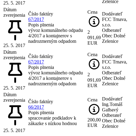
Zelenice
25. 5. 2017
Dátum
Cena
Číslo faktúry
Dodávateľ
zverejnenia
67/2017
FCC Trnava,
Popis plnenia
s.r.o.
vývoz komunálneho odpadu
Odberateľ
2
4/2017 a kontajnerov s
Obec Dolné
091,69
nadrozmerným odpadom
Zelenice
EUR
25. 5. 2017
Dátum
Cena
Číslo faktúry
Dodávateľ
zverejnenia
67/2017
FCC Trnava,
Popis plnenia
s.r.o.
vývoz komunálneho odpadu
Odberateľ
2
4/2017 a kontajnerov s
Obec Dolné
091,69
nadrozmerným odpadom
Zelenice
EUR
25. 5. 2017
Dátum
Dodávateľ
Cena
zverejnenia
Číslo faktúry
Ing.Tomáš
66/2017
Galbavý
Popis plnenia
Odberateľ
spracovanie podkladov k
200,00
Obec Dolné
zákazke s nízkou hodnou
EUR
Zelenice
25. 5. 2017