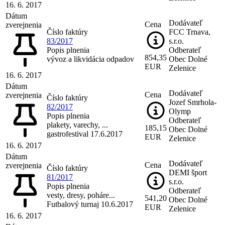
16. 6. 2017
Dátum
Dodávateľ
Cena
zverejnenia
Číslo faktúry
FCC Trnava,
83/2017
s.r.o.
Popis plnenia
Odberateľ
854,35
vývoz a likvidácia odpadov
Obec Dolné
EUR
Zelenice
16. 6. 2017
Dátum
Dodávateľ
Cena
zverejnenia
Číslo faktúry
Jozef Smrhola-
82/2017
Olymp
Popis plnenia
Odberateľ
plakety, varechy, ...
185,15
Obec Dolné
gastrofestival 17.6.2017
EUR
Zelenice
16. 6. 2017
Dátum
Dodávateľ
Cena
zverejnenia
Číslo faktúry
DEMI šport
81/2017
s.r.o.
Popis plnenia
Odberateľ
vesty, dresy, poháre...
541,20
Obec Dolné
Futbalový turnaj 10.6.2017
EUR
Zelenice
16. 6. 2017