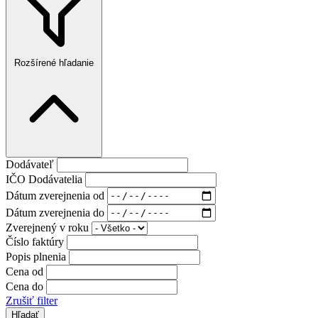
Rozšírené hľadanie
Dodávateľ
IČO Dodávatelia
Dátum zverejnenia od
Dátum zverejnenia do
Zverejnený v roku
Číslo faktúry
Popis plnenia
Cena od
Cena do
Zrušiť filter