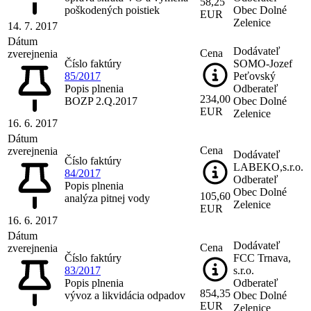
58,25
poškodených poistiek
Obec Dolné
EUR
Zelenice
14. 7. 2017
Dátum
Dodávateľ
Cena
zverejnenia
Číslo faktúry
SOMO-Jozef
85/2017
Peťovský
Popis plnenia
Odberateľ
234,00
BOZP 2.Q.2017
Obec Dolné
EUR
Zelenice
16. 6. 2017
Dátum
Cena
zverejnenia
Dodávateľ
Číslo faktúry
LABEKO,s.r.o.
84/2017
Odberateľ
Popis plnenia
Obec Dolné
105,60
analýza pitnej vody
Zelenice
EUR
16. 6. 2017
Dátum
Dodávateľ
Cena
zverejnenia
Číslo faktúry
FCC Trnava,
83/2017
s.r.o.
Popis plnenia
Odberateľ
854,35
vývoz a likvidácia odpadov
Obec Dolné
EUR
Zelenice