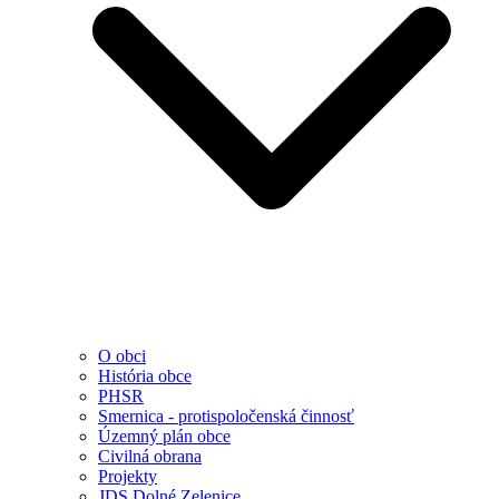
O obci
História obce
PHSR
Smernica - protispoločenská činnosť
Územný plán obce
Civilná obrana
Projekty
JDS Dolné Zelenice