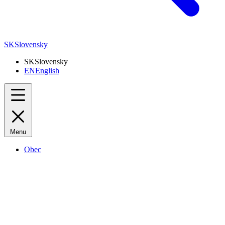
SK
Slovensky
SK
Slovensky
EN
English
Menu
Obec