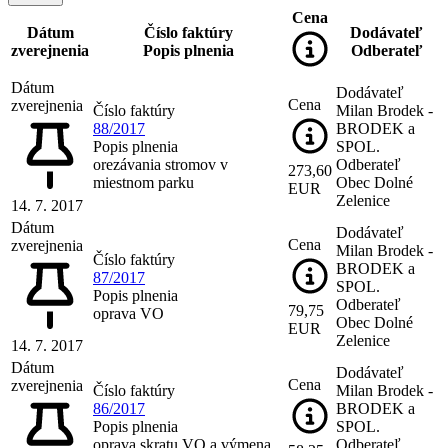
Cena
Dátum
Číslo faktúry
Dodávateľ
zverejnenia
Popis plnenia
Odberateľ
Dátum
Dodávateľ
Cena
zverejnenia
Číslo faktúry
Milan Brodek -
88/2017
BRODEK a
Popis plnenia
SPOL.
orezávania stromov v
Odberateľ
273,60
miestnom parku
Obec Dolné
EUR
Zelenice
14. 7. 2017
Dátum
Dodávateľ
Cena
zverejnenia
Milan Brodek -
Číslo faktúry
BRODEK a
87/2017
SPOL.
Popis plnenia
Odberateľ
79,75
oprava VO
Obec Dolné
EUR
Zelenice
14. 7. 2017
Dátum
Dodávateľ
Cena
zverejnenia
Číslo faktúry
Milan Brodek -
86/2017
BRODEK a
Popis plnenia
SPOL.
oprava skratu VO a výmena
Odberateľ