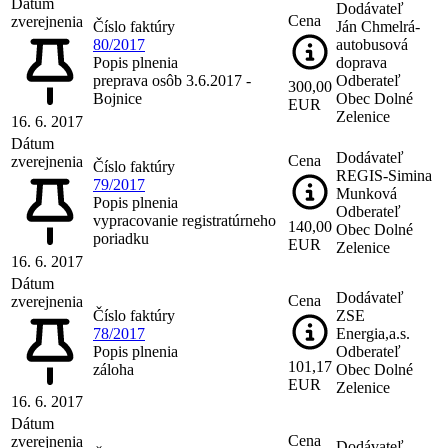
Dátum
Dodávateľ
Cena
zverejnenia
Číslo faktúry
Ján Chmelrá-
80/2017
autobusová
Popis plnenia
doprava
preprava osôb 3.6.2017 -
Odberateľ
300,00
Bojnice
Obec Dolné
EUR
Zelenice
16. 6. 2017
Dátum
Dodávateľ
Cena
zverejnenia
Číslo faktúry
REGIS-Simina
79/2017
Munková
Popis plnenia
Odberateľ
vypracovanie registratúrneho
140,00
Obec Dolné
poriadku
EUR
Zelenice
16. 6. 2017
Dátum
Dodávateľ
Cena
zverejnenia
Číslo faktúry
ZSE
78/2017
Energia,a.s.
Popis plnenia
Odberateľ
101,17
záloha
Obec Dolné
EUR
Zelenice
16. 6. 2017
Dátum
Cena
zverejnenia
Dodávateľ