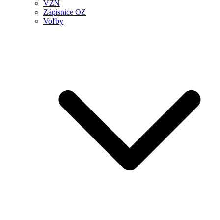
VZN
Zápisnice OZ
Voľby