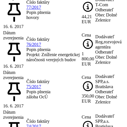
Číslo faktúry
T-Com
77/2017
Odberateľ
Popis plnenia
Obec Dolné
44,21
hovory
Zelenice
EUR
16. 6. 2017
Dátum
Cena
Dodávateľ
zverejnenia
Číslo faktúry
Reg,rozvojová
76/2017
agentúra
Popis plnenia
Odberateľ
1
Projekt: Zníženie energetickej
Obec Dolné
800,00
náročnosti verejných budov
Zelenice
EUR
16. 6. 2017
Dátum
Dodávateľ
Cena
zverejnenia
Číslo faktúry
SPP,a.s.
75/2017
Bratislava
Popis plnenia
Odberateľ
350,00
záloha OcÚ
Obec Dolné
EUR
Zelenice
16. 6. 2017
Dátum
Dodávateľ
Cena
zverejnenia
Číslo faktúry
SPP,a.s.
74/2017
Bratislava