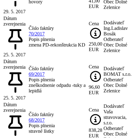
41,00
hovory
Obec Dolné
EUR
Zelenice
29. 5. 2017
Dátum
Dodávateľ
Cena
zverejnenia
Číslo faktúry
Ing.Ladislav
70/2017
Bosák
Popis plnenia
Odberateľ
250,00
zmena PD-rekonštrukcia KD
Obec Dolné
EUR
Zelenice
25. 5. 2017
Dátum
Cena
zverejnenia
Číslo faktúry
Dodávateľ
69/2017
BOMAT s.r.o.
Popis plnenia
Odberateľ
zneškodnenie odpadu -tuky a
Obec Dolné
96,60
lepidlá
Zelenice
EUR
25. 5. 2017
Dátum
Dodávateľ
Cena
zverejnenia
Vaša
Číslo faktúry
stravovacia,
68/2017
s.r.o.
Popis plnenia
Odberateľ
838,28
stravné lístky
Obec Dolné
EUR