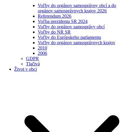
Voľby do orgánov samosprávny obcí a do
orgánov samosprávnych krajov 2026
Referendum 2026
Voľba prezidenta SR 2024
Voľby do orgánov samosprávy obcí
Voľby do NR SR
Voľby do Európskeho parlamentu
Voľby do orgánov samosprávnych krajov
2010
2006
GDPR
Tlačivá
Život v obci