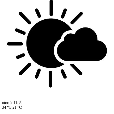
utorok
11. 8.
34 °C
21 °C