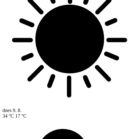
dnes
9. 8.
34 °C
17 °C