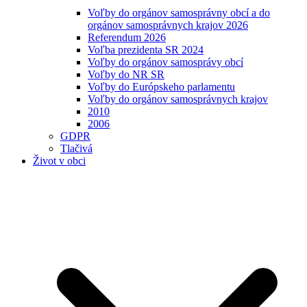
Voľby do orgánov samosprávny obcí a do
orgánov samosprávnych krajov 2026
Referendum 2026
Voľba prezidenta SR 2024
Voľby do orgánov samosprávy obcí
Voľby do NR SR
Voľby do Európskeho parlamentu
Voľby do orgánov samosprávnych krajov
2010
2006
GDPR
Tlačivá
Život v obci