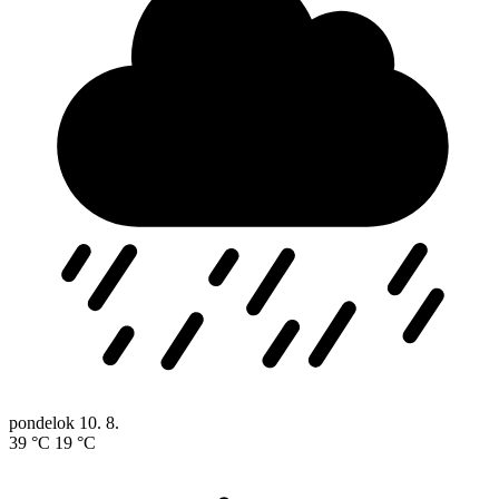
pondelok
10. 8.
39 °C
19 °C