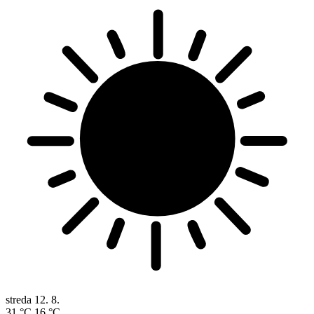
streda
12. 8.
31 °C
16 °C