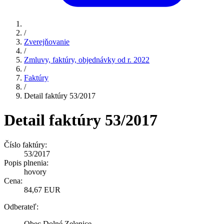
/
Zverejňovanie
/
Zmluvy, faktúry, objednávky od r. 2022
/
Faktúry
/
Detail faktúry 53/2017
Detail faktúry 53/2017
Číslo faktúry:
53/2017
Popis plnenia:
hovory
Cena:
84,67 EUR
Odberateľ:
Obec Dolné Zelenice