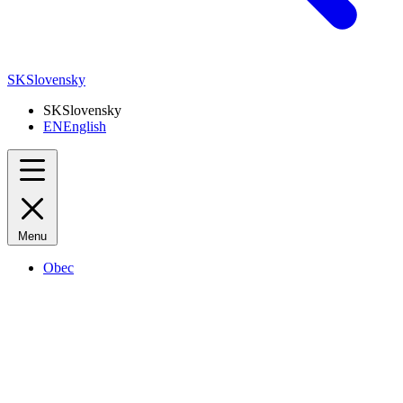
SK
Slovensky
SK
Slovensky
EN
English
Menu
Obec