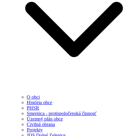
O obci
História obce
PHSR
Smernica - protispoločenská činnosť
Územný plán obce
Civilná obrana
Projekty
JDS Dolné Zelenice