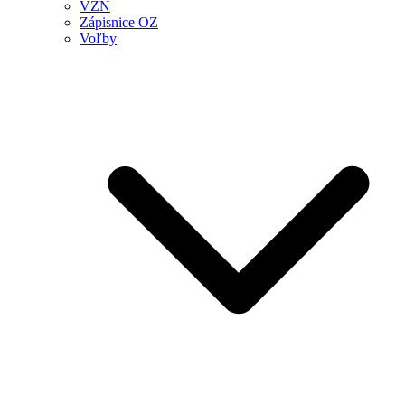
VZN
Zápisnice OZ
Voľby