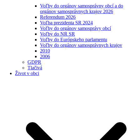
Voľby do orgánov samosprávny obcí a do
orgánov samosprávnych krajov 2026
Referendum 2026
Voľba prezidenta SR 2024
Voľby do orgánov samosprávy obcí
Voľby do NR SR
Voľby do Európskeho parlamentu
Voľby do orgánov samosprávnych krajov
2010
2006
GDPR
Tlačivá
Život v obci