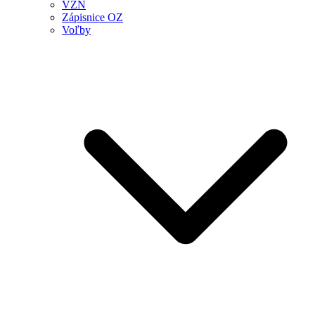
VZN
Zápisnice OZ
Voľby