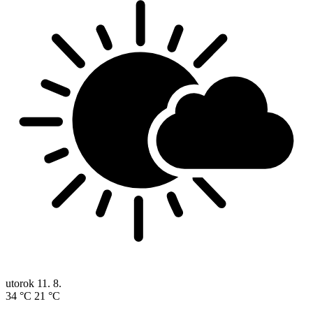
utorok
11. 8.
34 °C
21 °C