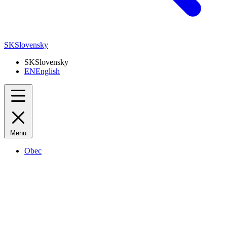
SK
Slovensky
SK
Slovensky
EN
English
Menu
Obec