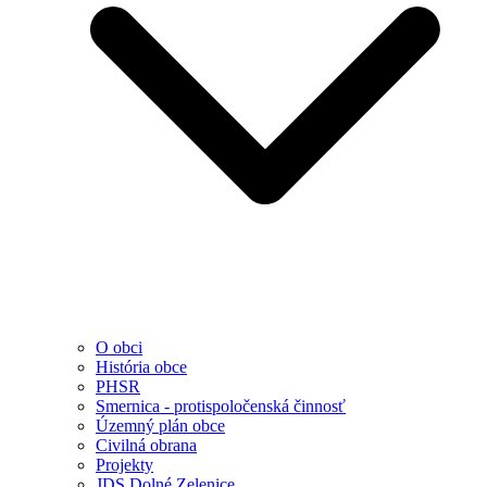
O obci
História obce
PHSR
Smernica - protispoločenská činnosť
Územný plán obce
Civilná obrana
Projekty
JDS Dolné Zelenice