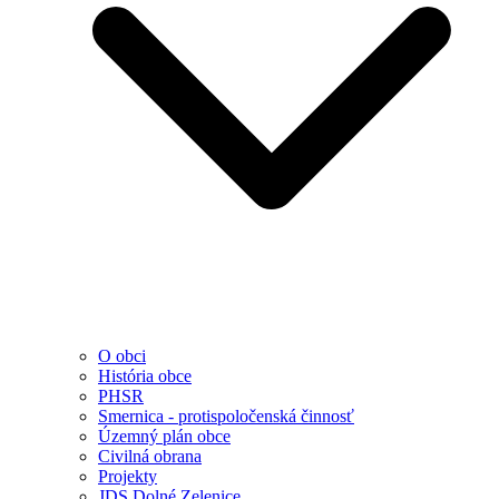
O obci
História obce
PHSR
Smernica - protispoločenská činnosť
Územný plán obce
Civilná obrana
Projekty
JDS Dolné Zelenice